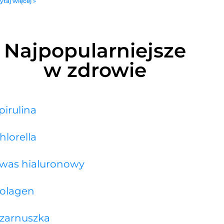
ytaj więcej »
Najpopularniejsze
w zdrowie
pirulina
hlorella
was hialuronowy
olagen
zarnuszka