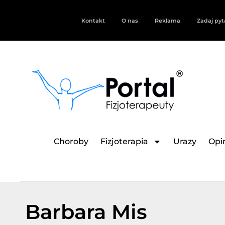
Kontakt
O nas
Reklama
Zadaj pyt
Choroby
Fizjoterapia
Urazy
Opin
Barbara Mis