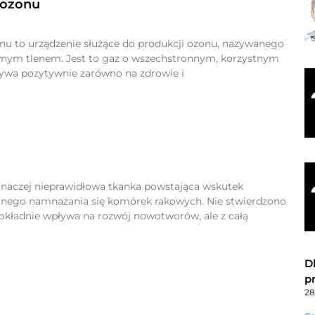
 ozonu
nu to urządzenie służące do produkcji ozonu, nazywanego
nym tlenem. Jest to gaz o wszechstronnym, korzystnym
ływa pozytywnie zarówno na zdrowie i
r
naczej nieprawidłowa tkanka powstająca wskutek
nego namnażania się komórek rakowych. Nie stwierdzono
okładnie wpływa na rozwój nowotworów, ale z całą
D
p
28