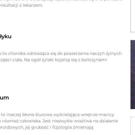
sultacji z lekarzem.
ełyku
ku to choroba odnosząca się do poszerzenia naczyń żylnych
części ciała. Na ogół żylaki kojarzą się z kończynami
ium
o inaczej błona śluzowa wyścielająca wnętrze macicy
również człowieka. Jest niezwykle wrażliwa na działanie
oidowych, jej grubość i fizjologia zmieniają