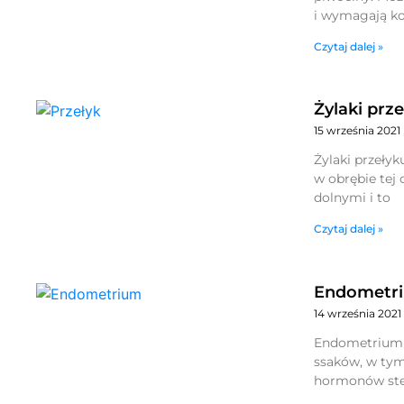
i wymagają kon
Czytaj dalej »
Żylaki prz
15 września 2021
Żylaki przeły
w obrębie tej 
dolnymi i to
Czytaj dalej »
Endometr
14 września 2021
Endometrium t
ssaków, w tym 
hormonów ster