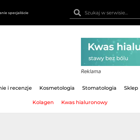
anie specjaliście
Reklama
ie i recenzje
Kosmetologia
Stomatologia
Sklep
Kolagen
Kwas hialuronowy