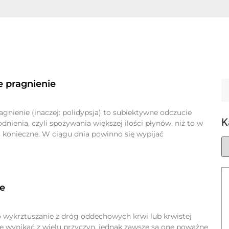
pragnienie
nienie (inaczej: polidypsja) to subiektywne odczucie
K
nienia, czyli spożywania większej ilości płynów, niż to w
i konieczne. W ciągu dnia powinno się wypijać
e
o wykrztuszanie z dróg oddechowych krwi lub krwistej
e wynikać z wielu przyczyn, jednak zawsze są one poważne