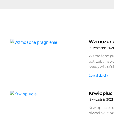
Wzmożone 
20 września 2021
Wzmożone prag
potrzeby nawod
rzeczywistośc
Czytaj dalej »
Krwiopluci
19 września 2021
Krwioplucie t
plwociny. Moż