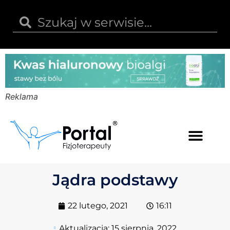
Reklama
Kwas hialuronowy
Opinie i recenzje
Kody rabatowe
Jądra podstawy
22 lutego, 2021
16:11
Aktualizacja:
15 sierpnia, 2022