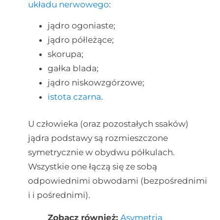
układu nerwowego
:
jądro ogoniaste;
jądro półleżące;
skorupa;
gałka blada;
jądro niskowzgórzowe;
istota czarna
.
U człowieka (oraz pozostałych ssaków)
jądra podstawy są rozmieszczone
symetrycznie w obydwu półkulach.
Wszystkie one łączą się ze sobą
odpowiednimi obwodami (bezpośrednimi
i i pośrednimi).
Zobacz również:
Asymetria