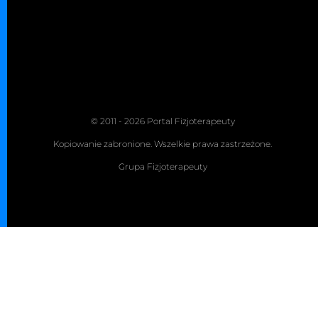
© 2011 - 2026 Portal Fizjoterapeuty
Kopiowanie zabronione. Wszelkie prawa zastrzeżone.
Grupa Fizjoterapeuty