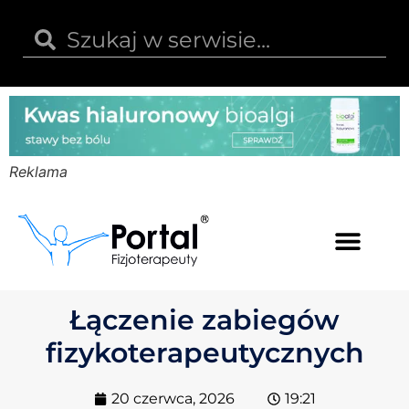
Reklama
Kwas hialuronowy
Opinie i recenzje
Kody rabatowe
Łączenie zabiegów
fizykoterapeutycznych
20 czerwca, 2026
19:21