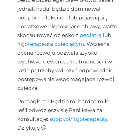
będzie przebiegał prawidłowo. Jeżeli
jednak nadal będzie dominował
podpór na łokciach lub pojawią się
dodatkowe niepokojące objawy, warto
skonsultować dziecko z
pediatrą
lub
fizjoterapeutą dziecięcym
. Wczesna
ocena rozwoju pozwala szybko
wychwycić ewentualne trudności i w
razie potrzeby wdrożyć odpowiednie
postępowanie wspomagające rozwój
dziecka.
Pomogłem? Będzie mi bardzo miło,
jeśli odwdzięczy się Pani kawą za
konsultację:
suppi.pl/fizjoterapeuty
.
Dziękuję 🙂