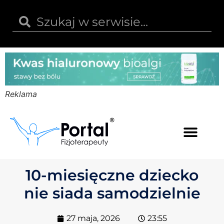
Reklama
Kwas hialuronowy
Opinie i recenzje
Kody rabatowe
10-miesięczne dziecko
nie siada samodzielnie
27 maja, 2026
23:55