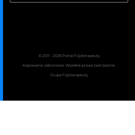
© 2011 - 2026 Portal Fizjoterapeuty
Kopiowanie zabronione. Wszelkie prawa zastrzeżone.
Grupa Fizjoterapeuty