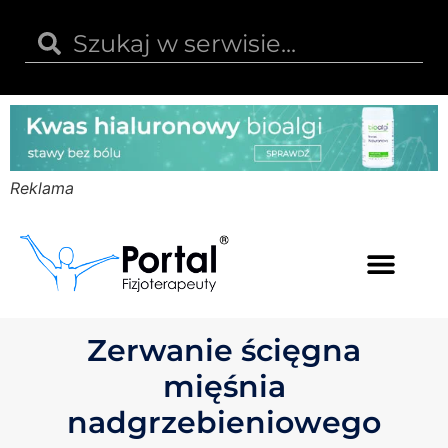
Reklama
Kwas hialuronowy
Opinie i recenzje
Kody rabatowe
Zerwanie ścięgna
mięśnia
nadgrzebieniowego