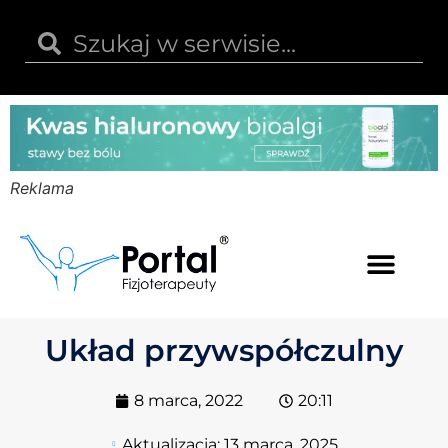
Reklama
Kwas hialuronowy
Opinie i recenzje
Kody rabatowe
Układ przywspółczulny
8 marca, 2022
20:11
Aktualizacja:
13 marca, 2025