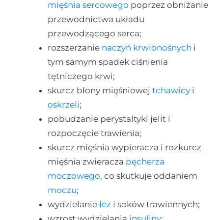
mięśnia sercowego
poprzez obniżanie
przewodnictwa układu
przewodzącego serca;
rozszerzanie
naczyń krwionośnych
i
tym samym spadek ciśnienia
tętniczego krwi;
skurcz błony mięśniowej
tchawicy
i
oskrzeli
;
pobudzanie perystaltyki jelit i
rozpoczęcie trawienia;
skurcz mięśnia wypieracza i rozkurcz
mięśnia zwieracza
pęcherza
moczowego
, co skutkuje oddaniem
moczu
;
wydzielanie
łez
i soków trawiennych;
wzrost wydzielania
insuliny
;