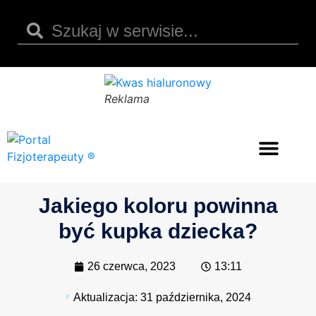
Reklama
Opinie i recenzje
Kody rabatowe
Kwas hialuronowy
Jakiego koloru powinna
być kupka dziecka?
26 czerwca, 2023
13:11
Aktualizacja:
31 października, 2024