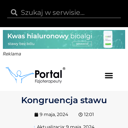
Reklama
Kwas hialuronowy
Opinie i recenzje
Kody rabatowe
Kongruencja stawu
9 maja, 2024
12:01
Aktualizacja:
9 maja, 2024