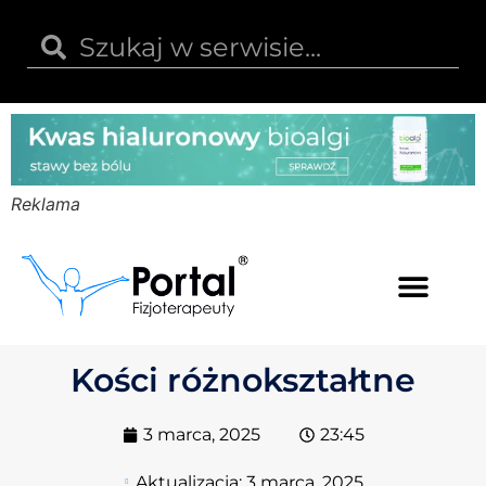
Reklama
Kwas hialuronowy
Opinie i recenzje
Kody rabatowe
Kości różnokształtne
3 marca, 2025
23:45
Aktualizacja:
3 marca, 2025