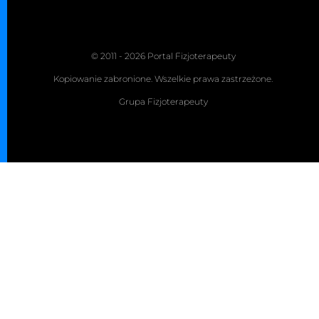
© 2011 - 2026 Portal Fizjoterapeuty
Kopiowanie zabronione. Wszelkie prawa zastrzeżone.
Grupa Fizjoterapeuty