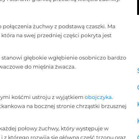
 połączenia żuchwy z podstawą czaszki. Ma
tóra na swej przedniej części pokryta jest
i, stanowi głębokie wgłębienie osobniczo bardzo
 żwaczowe do mięśnia żwacza.
nymi kośćmi ustroju z wyjątkiem
obojczyka
.
tkankowa na bocznej stronie chrząstki brzusznej
 każdej połowy żuchwy, który występuje w
z którego rozwija się główna część trzonu oraz