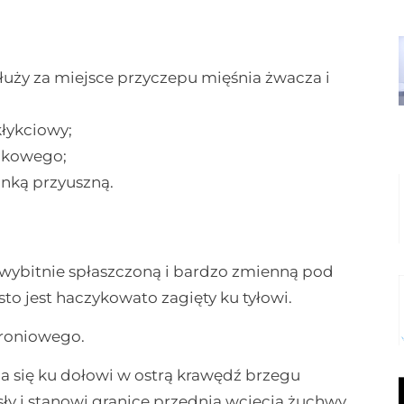
służy za miejsce przyczepu mięśnia żwacza i
kłykciowy;
czkowego;
ianką przyuszną.
 wybitnie spłaszczoną i bardzo zmienną pod
to jest haczykowato zagięty ku tyłowi.
kroniowego.
ża się ku dołowi w ostrą krawędź brzegu
ęsły i stanowi granicę przednią wcięcia żuchwy.