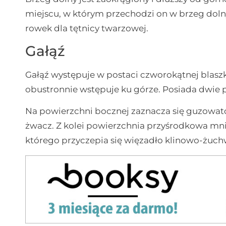
miejscu, w którym przechodzi on w brzeg dolny
rowek dla tętnicy twarzowej.
Gałąź
Gałąź występuje w postaci czworokątnej blaszki
obustronnie wstępuje ku górze. Posiada dwie p
Na powierzchni bocznej zaznacza się guzowato
żwacz. Z kolei powierzchnia przyśrodkowa mni
którego przyczepia się więzadło klinowo-żuc