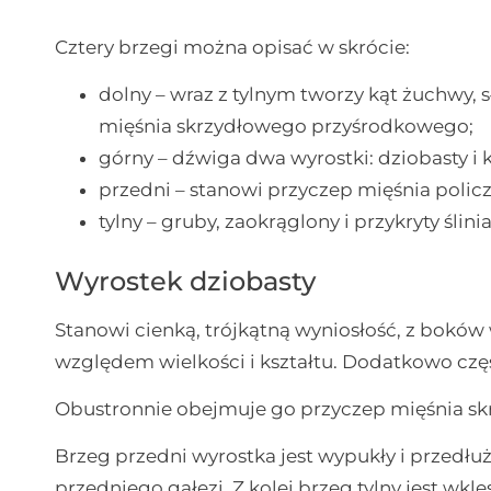
Cztery brzegi można opisać w skrócie:
dolny – wraz z tylnym tworzy kąt żuchwy, 
mięśnia skrzydłowego przyśrodkowego;
górny – dźwiga dwa wyrostki: dziobasty i 
przedni – stanowi przyczep mięśnia poli
tylny – gruby, zaokrąglony i przykryty ślin
Wyrostek dziobasty
Stanowi cienką, trójkątną wyniosłość, z boków
względem wielkości i kształtu. Dodatkowo częs
Obustronnie obejmuje go przyczep mięśnia s
Brzeg przedni wyrostka jest wypukły i przedłu
przedniego gałęzi. Z kolei brzeg tylny jest wkl