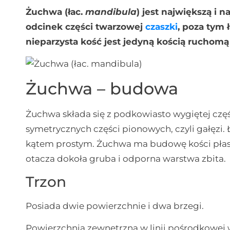
Żuchwa (łac.
mandibula
) jest największą i 
odcinek części twarzowej
czaszki
, poza tym 
nieparzysta kość jest jedyną kością ruchomą 
Żuchwa – budowa
Żuchwa składa się z podkowiasto wygiętej częś
symetrycznych części pionowych, czyli gałęzi.
kątem prostym. Żuchwa ma budowę kości płaskic
otacza dokoła gruba i odporna warstwa zbita.
Trzon
Posiada dwie powierzchnie i dwa brzegi.
Powierzchnia zewnętrzna w linii pośrodkowej 