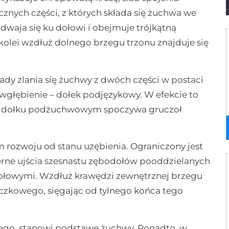
cznych części, z których składa się żuchwa we
dwaja się ku dołowi i obejmuje trójkątną
olei wzdłuż dolnego brzegu trzonu znajduje się
dy zlania się żuchwy z dwóch części w postaci
 wgłębienie – dołek podjęzykowy. W efekcie to
i w dołku podżuchwowym spoczywa gruczoł
 rozwoju od stanu uzębienia. Ograniczony jest
rne ujścia szesnastu zębodołów pooddzielanych
ołowymi. Wzdłuż krawędzi zewnętrznej brzegu
czkowego, sięgając od tylnego końca tego
rnego, stanowi podstawę żuchwy. Ponadto, w