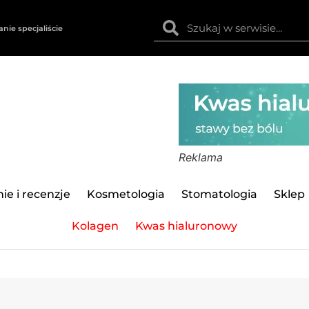
anie specjaliście
Reklama
ie i recenzje
Kosmetologia
Stomatologia
Sklep
Kolagen
Kwas hialuronowy