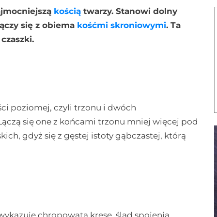
najmocniejszą
kością
twarzy. Stanowi dolny
łączy się z obiema
kośćmi skroniowymi
.
Ta
czaszki.
ci poziomej, czyli trzonu i dwóch
 Łączą się one z końcami trzonu mniej więcej pod
h, gdyż się z gęstej istoty gąbczastej, którą
wykazuje chropowatą kresę, ślad spojenia