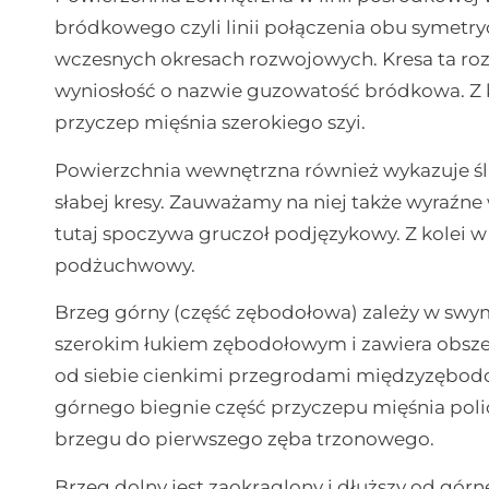
bródkowego czyli linii połączenia obu symetry
wczesnych okresach rozwojowych. Kresa ta roz
wyniosłość o nazwie guzowatość bródkowa. Z k
przyczep mięśnia szerokiego szyi.
Powierzchnia wewnętrzna również wykazuje śla
słabej kresy. Zauważamy na niej także wyraźne
tutaj spoczywa gruczoł podjęzykowy. Z kole
podżuchwowy.
Brzeg górny (część zębodołowa) zależy w swym
szerokim łukiem zębodołowym i zawiera obsze
od siebie cienkimi przegrodami międzyzębod
górnego biegnie część przyczepu mięśnia poli
brzegu do pierwszego zęba trzonowego.
Brzeg dolny jest zaokrąglony i dłuższy od gó