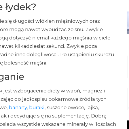
e łydek?
ie się długości włókien mięśniowych oraz
, które mogą nawet wybudzać ze snu. Zwykle
mogą dotyczyć niemal każdego mięśnia w ciele
nawet kilkadziesiąt sekund. Zwykle poza
adne inne dolegliwości. Po ustąpieniu skurczu
ę bolesność mięśni.
ganie
jest wzbogacenie diety w wapń, magnez i
ając do jadłospisu pokarmowe źródła tych
owe,
banany
,
buraki
, suszone owoce, jajka,
, jak i decydując się na suplementację. Dobrą
posiada wszystkie wskazane minerały w ilościach