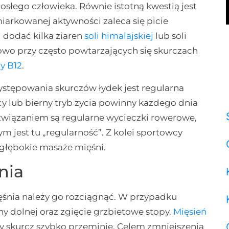
słego człowieka. Równie istotną kwestią jest
iarkowanej aktywności zaleca się picie
j dodać kilka ziaren
soli himalajskiej
lub soli
kowo przy często powtarzających się skurczach
y B12
.
tępowania skurczów łydek jest regularna
y lub bierny tryb życia powinny każdego dnia
związaniem są regularne wycieczki rowerowe,
m jest tu „regularność”. Z kolei sportowcy
 głębokie masaże mięśni.
nia
śnia należy go rozciągnąć. W przypadku
y dolnej oraz zgięcie grzbietowe stopy.
Mięsień
ny skurcz szybko przeminie. Celem zmniejszenia