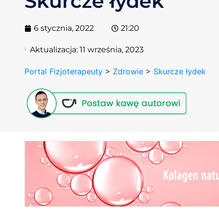
Skurcze łydek
6 stycznia, 2022
21:20
Aktualizacja:
11 września, 2023
Portal Fizjoterapeuty
>
Zdrowie
>
Skurcze łydek