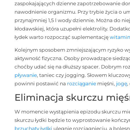
zaspokajających dzienne zapotrzebowanie doro
nawodnienie organizmu. Przy trybie życia o um
przynajmniej 1,5 l wody dziennie. Można do nie
kłodawskiej, która uzupełni elektrolity. Dodat
łydek warto rozpocząć suplementację
witamin
Kolejnym sposobem zmniejszającym ryzyko wys
aktywność fizyczna. Osoby prowadzące siedząc
choćby udać się na dłuższy spacer. Dobrym ro
pływanie
, taniec czy jogging. Słowem kluczowy
powinni postawić na
rozciąganie
mięśni,
jogę
,
Eliminacja skurczu mięś
W momencie wystąpienia epizodu skurczu mię
skurczu łydki będzie to wyprostowanie kończyn
brzuchaty łydki
ulegnie rozciągnięciu, a boles