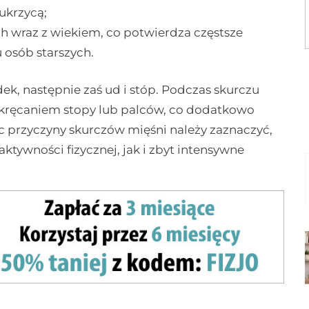
ukrzycą;
 wraz z wiekiem, co potwierdza częstsze
osób starszych.
k, następnie zaś ud i stóp. Podczas skurczu
ykręcaniem stopy lub palców, co dodatkowo
c przyczyny skurczów mięśni należy zaznaczyć,
tywności fizycznej, jak i zbyt intensywne