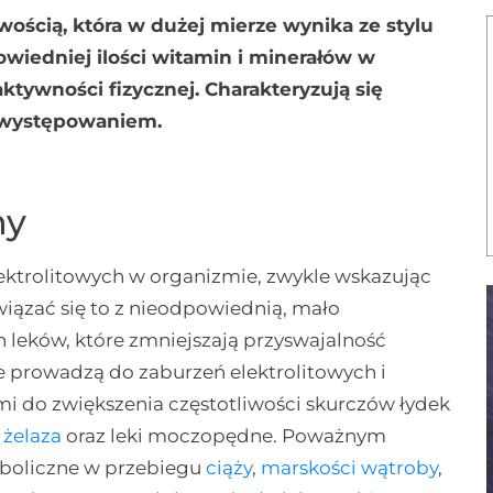
wością, która w dużej mierze wynika ze stylu
wiedniej ilości witamin i minerałów w
aktywności fizycznej. Charakteryzują się
 występowaniem.
ny
lektrolitowych w organizmie, zwykle wskazując
wiązać się to z nieodpowiednią, mało
leków, które zmniejszają przyswajalność
e prowadzą do zaburzeń elektrolitowych i
i do zwiększenia częstotliwości skurczów łydek
y
żelaza
oraz leki moczopędne. Poważnym
aboliczne w przebiegu
ciąży
,
marskości wątroby
,