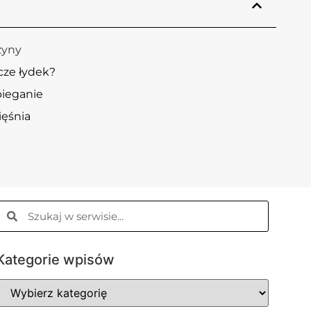
zyny
rcze łydek?
bieganie
ięśnia
Kategorie wpisów