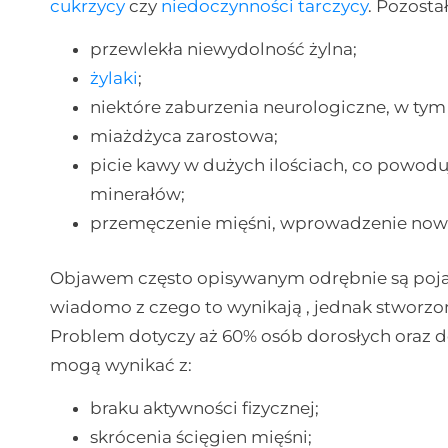
cukrzycy
czy
niedoczynności tarczycy
. Pozosta
przewlekła niewydolność żylna;
żylaki
;
niektóre zaburzenia neurologiczne, w ty
miażdżyca zarostowa;
picie kawy w dużych ilościach, co powod
minerałów;
przemęczenie mięśni, wprowadzenie nowe
Objawem często opisywanym odrębnie są pojawi
wiadomo z czego to wynikają , jednak stworzon
Problem dotyczy aż 60% osób dorosłych oraz do
mogą wynikać z:
braku aktywności fizycznej;
skrócenia ścięgien mięśni;