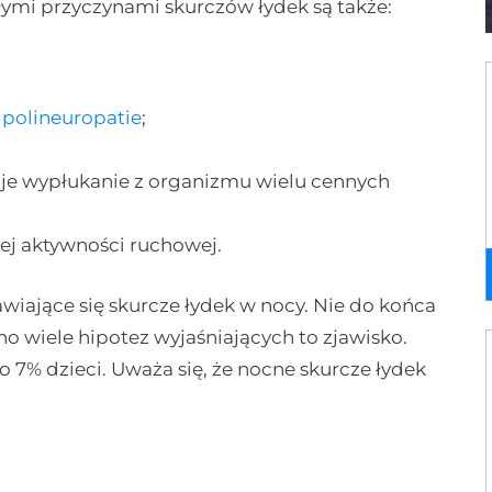
łymi przyczynami skurczów łydek są także:
m
polineuropatie
;
uje wypłukanie z organizmu wielu cennych
j aktywności ruchowej.
ające się skurcze łydek w nocy. Nie do końca
o wiele hipotez wyjaśniających to zjawisko.
 7% dzieci. Uważa się, że nocne skurcze łydek