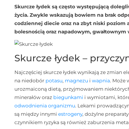
Skurcze łydek są często występującą dolegli
życia. Zwykle wskazują bowiem na brak odpo
codziennej diecie oraz na zbyt niski poziom 
bolesnością oraz napadowym, gwałtownym
Skurcze łydek – przyczy
Najczęściej skurcze łydek wynikają ze zmian e
na niedobór
potasu
,
magnezu
i
wapnia
. Może 
urozmaiconą dietą, przyjmowaniem niektórych 
minerałów oraz
biegunkami
i wymiotami, któr
odwodnienia organizmu
. Lekami prowadzącym
są między innymi
estrogeny
, dożylne preparat
czynnikiem ryzyka są również zaburzenia met