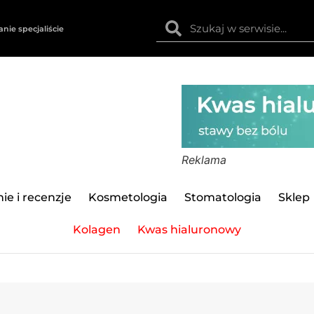
anie specjaliście
Reklama
ie i recenzje
Kosmetologia
Stomatologia
Sklep
Kolagen
Kwas hialuronowy