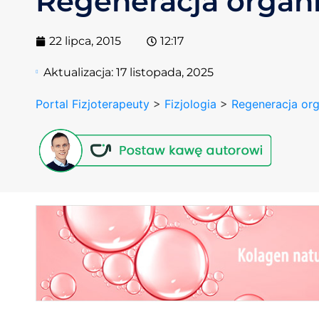
Regeneracja orga
22 lipca, 2015
12:17
Aktualizacja:
17 listopada, 2025
Portal Fizjoterapeuty
>
Fizjologia
>
Regeneracja or