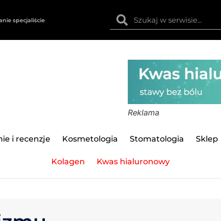
anie specjaliście
Reklama
ie i recenzje
Kosmetologia
Stomatologia
Sklep
Kolagen
Kwas hialuronowy