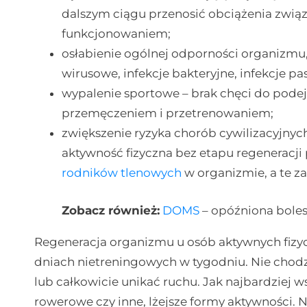
dalszym ciągu przenosić obciążenia związa
funkcjonowaniem;
osłabienie ogólnej odporności organizmu,
wirusowe, infekcje bakteryjne, infekcje pas
wypalenie sportowe – brak chęci do pod
przemęczeniem i przetrenowaniem;
zwiększenie ryzyka chorób cywilizacyjnyc
aktywność fizyczna bez etapu regeneracji 
rodników tlenowych
w organizmie, a te za
Zobacz również:
DOMS
– opóźniona bole
Regeneracja organizmu u osób aktywnych fizy
dniach nietreningowych w tygodniu. Nie chodzi
lub całkowicie unikać ruchu. Jak najbardziej w
rowerowe czy inne, lżejsze formy aktywności. 