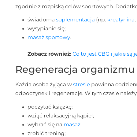
zgodnie z rozpiską celów sportowych. Dodatk
świadoma
suplementacja
(np.
kreatynina
wysypianie się;
masaż sportowy
.
Zobacz również:
Co to jest CBG i jakie są
Regeneracja organizmu o
Każda osoba żyjąca w
stresie
powinna codzien
odpoczynek i regenerację. W tym czasie należy z
poczytać książkę;
wziąć relaksacyjną kąpiel;
wybrać się na
masaż
;
zrobić trening;