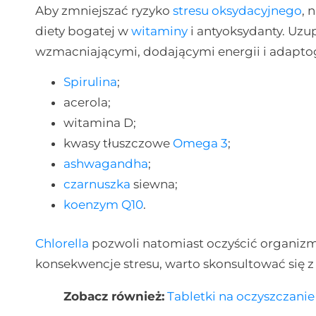
Aby zmniejszać ryzyko
stresu oksydacyjnego
, 
diety bogatej w
witaminy
i antyoksydanty. Uzup
wzmacniającymi, dodającymi energii i adapto
Spirulina
;
acerola;
witamina D;
kwasy tłuszczowe
Omega 3
;
ashwagandha
;
czarnuszka
siewna;
koenzym Q10
.
Chlorella
pozwoli natomiast oczyścić organiz
konsekwencje stresu, warto skonsultować się 
Zobacz również:
Tabletki na oczyszczani