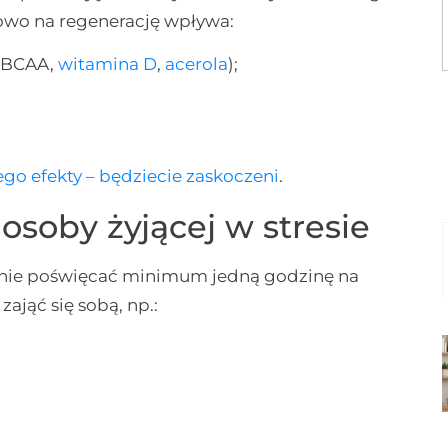
owo na regenerację wpływa:
, BCAA,
witamina D
,
acerola
);
 jego efekty – będziecie zaskoczeni
.
soby żyjącej w stresie
nie poświęcać minimum jedną godzinę na
ająć się sobą, np.: