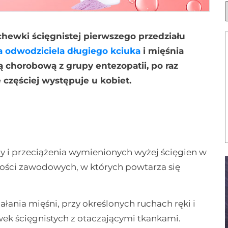
hewki ścięgnistej pierwszego przedziału
a odwodziciela długiego kciuka
i mięśnia
ą chorobową z grupy entezopatii, po raz
e częściej występuje u kobiet.
y i przeciążenia wymienionych wyżej ścięgien w
ności zawodowych, w których powtarza się
ania mięśni, przy określonych ruchach ręki i
wek ścięgnistych z otaczającymi tkankami.