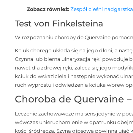
Zobacz również:
Zespół cieśni nadgarstk
Test von Finkelsteina
W rozpoznaniu choroby de Quervaine pomocn
Kciuk chorego układa się na jego dłoni, a nas
Czynna lub bierna ulnaryzacja ręki powoduje b
nawet dla zdrowej ręki, zaleca się jego modyfi
kciuk do wskaziciela i następnie wykonać ulna
ruch wyprostu i odwiedzenia kciuka wbrew op
Choroba de Quervaine –
Leczenie zachowawcze ma sens jedynie w począ
wówczas unieruchomienie w opatrunku obejmu
kości śródręcza. Szyna gipsowa powinna ująć 