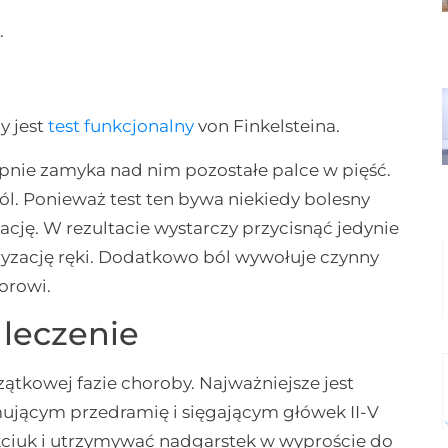
a
.
y jest
test funkcjonalny
von Finkelsteina.
tępnie zamyka nad nim pozostałe palce w pięść.
ól. Ponieważ test ten bywa niekiedy bolesny
kację. W rezultacie wystarczy przycisnąć jedynie
ryzację ręki. Dodatkowo ból wywołuje czynny
orowi.
 leczenie
tkowej fazie choroby. Najważniejsze jest
jącym przedramię i sięgającym główek II-V
kciuk i utrzymywać nadgarstek w wyproście do