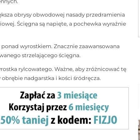
ennych.
większa obrysy obwodowej nasady przedramienia
iowej. Ścięgna są napięte, a pochewka wyraźnie
en ponad wyrostkiem. Znacznie zaawansowana
anego strzelającego ścięgna.
rostka rylcowatego. Ważne, aby zróżnicować tę
obrębie nadgarstka i kości śródręcza.