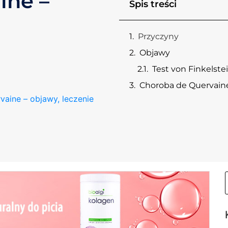
ine –
Spis treści
Przyczyny
Objawy
Test von Finkelste
Choroba de Quervaine
aine – objawy, leczenie