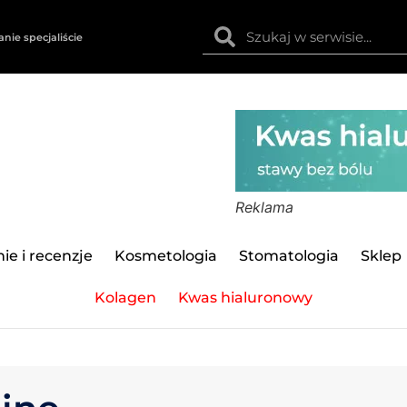
anie specjaliście
Reklama
ie i recenzje
Kosmetologia
Stomatologia
Sklep
Kolagen
Kwas hialuronowy