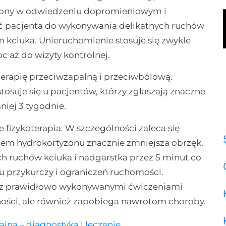
awiony w odwiedzeniu dopromieniowym i
ć pacjenta do wykonywania delikatnych ruchów
kciuka. Unieruchomienie stosuje się zwykle
c aż do wizyty kontrolnej.
erapię przeciwzapalną i przeciwbólową.
osuje się u pacjentów, którzy zgłaszają znaczne
iej 3 tygodnie.
izykoterapia. W szczególności zaleca się
rem hydrokortyzonu znacznie zmniejsza obrzęk.
h ruchów kciuka i nadgarstka przez 5 minut co
 przykurczy i ograniczeń ruchomości.
 z prawidłowo wykonywanymi ćwiczeniami
ności, ale również zapobiega nawrotom choroby.
ina – diagnostyka i leczenie
.