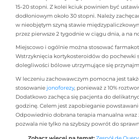
15-20 stopni. Z kolei kciuk powinien być ust
dodłoniowym około 30 stopni. Należy zachęca
w nieobjętym szyną stawie międzypaliczkowym 
przez pierwsze 2 tygodnie w ciągu dnia, a na no
Miejscowo i ogólnie można stosować farmakot
Wstrzyknięcia kortykosteroidów do pochewki st
dolegliwości bólowe utrzymujące się przynajmn
W leczeniu zachowawczym pomocna jest także f
stosowanie
jonoforezy
, ponieważ z 10% roztwo
Dodatkowo zachęca się pacjenta do delikatnyc
godzinę. Celem jest zapobieganie powstawaniu
Odpowiednio dobrana terapia manualna wraz
pozwala nie tylko na szybszy powrót do spraw
Zobacz więcej na temat:
Zespół de Querva