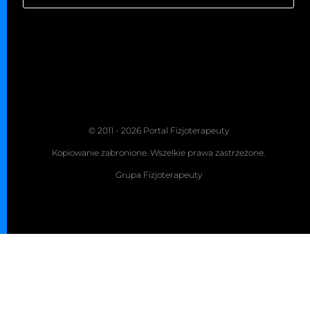
© 2011 - 2026 Portal Fizjoterapeuty
Kopiowanie zabronione. Wszelkie prawa zastrzeżone.
Grupa Fizjoterapeuty