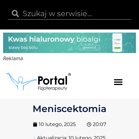
Reklama
Kwas hialuronowy
Opinie i recenzje
Kody rabatowe
Meniscektomia
10 lutego, 2025
20:07
Aktualizacja:
10 lutego, 2025