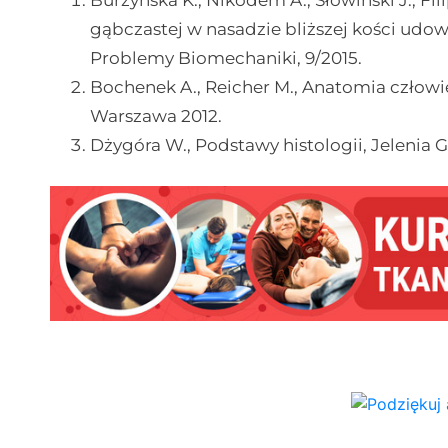
Burzyńska K., Nikodem A., Słowiński J., Fili
gąbczastej w nasadzie bliższej kości udo
Problemy Biomechaniki, 9/2015.
Bochenek A., Reicher M., Anatomia człow
Warszawa 2012.
Dżygóra W., Podstawy histologii, Jelenia G