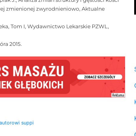
piak J., Analiza zmian struktury i gęstości kości
wej zmienionej zwyrodnieniowo, Aktualne
ieka, Tom I, Wydawnictwo Lekarskie PZWL,
óra 2015.