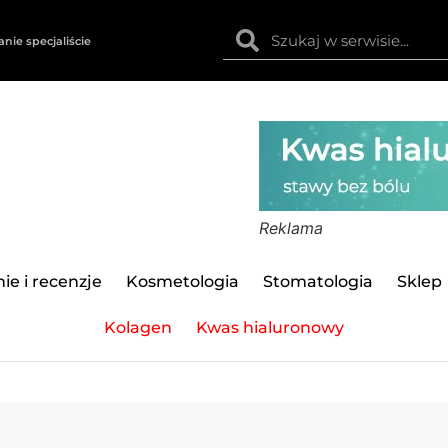
anie specjaliście
Reklama
ie i recenzje
Kosmetologia
Stomatologia
Sklep
Kolagen
Kwas hialuronowy