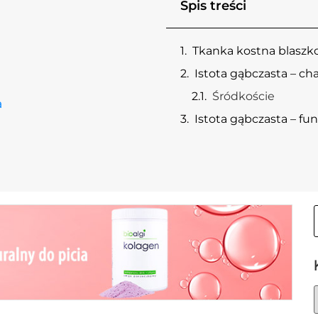
Spis treści
Tkanka kostna blaszko
Istota gąbczasta – ch
Śródkoście
a
Istota gąbczasta – fu