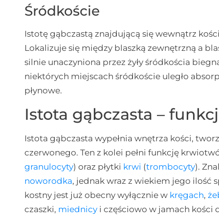
Śródkoście
Istotę gąbczastą znajdującą się wewnątrz kośc
Lokalizuje się między blaszką zewnętrzną a blas
silnie unaczyniona przez żyły śródkościa biegn
niektórych miejscach śródkoście uległo absorp
płynowe.
Istota gąbczasta – funkc
Istota gąbczasta wypełnia wnętrza kości, twor
czerwonego. Ten z kolei pełni funkcję krwiot
granulocyty
) oraz płytki
krwi
(
trombocyty
). Zn
noworodka
, jednak wraz z wiekiem jego ilość
kostny jest już obecny wyłącznie w
kręgach
,
że
czaszki,
miednicy
i częściowo w jamach kości 