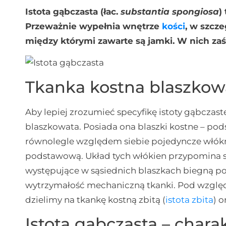
Istota gąbczasta (łac.
substantia spongiosa
)
Przeważnie wypełnia wnętrze
kości
, w szcze
między którymi zawarte są jamki. W nich zaś
Tkanka kostna blaszkowat
Aby lepiej zrozumieć specyfikę istoty gąbczast
blaszkowata. Posiada ona blaszki kostne – pod
równolegle względem siebie pojedyncze włók
podstawową. Układ tych włókien przypomina s
występujące w sąsiednich blaszkach biegną 
wytrzymałość mechaniczną tkanki. Pod wzglę
dzielimy na tkankę kostną zbitą (
istota zbita
) 
Istota gąbczasta – chara