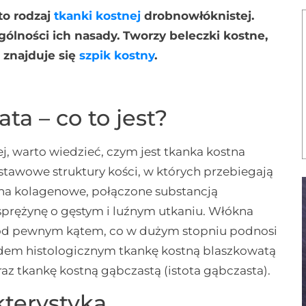
 to rodzaj
tkanki kostnej
drobnowłóknistej.
gólności ich nasady. Tworzy beleczki kostne,
 znajduje się
szpik kostny
.
a – co to jest?
ej, warto wiedzieć, czym jest tkanka kostna
stawowe struktury kości, w których przebiegają
na kolagenowe, połączone substancją
prężynę o gęstym i luźnym utkaniu. Włókna
pod pewnym kątem, co w dużym stopniu podnosi
dem histologicznym tkankę kostną blaszkowatą
oraz tkankę kostną gąbczastą (istota gąbczasta).
kterystyka