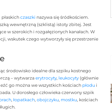
i płaskich
czaszki
nazywa się śródkościem.
zką wewnętrzną (szklistą) istoty zbitej. Jest
ące w szerokich i rozgałęzionych kanałach. W
cji, wskutek czego wytworzyły się przestrzenie
je
ząc środowisko idealne dla szpiku kostnego
wórczą – wytwarza
erytrocyty
,
leukocyty
(głównie
aleźć go można we wszystkich kościach
płodu
i
 spada. U dorosłego człowieka czerwony szpik
brach
,
łopatkach
,
obojczyku
,
mostku
, kościach
długich.