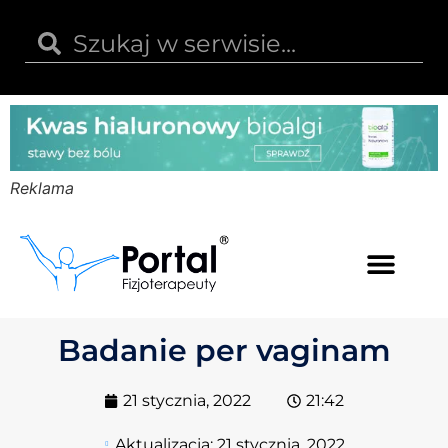
Reklama
Kwas hialuronowy
Opinie i recenzje
Kody rabatowe
Badanie per vaginam
21 stycznia, 2022
21:42
Aktualizacja:
21 stycznia, 2022