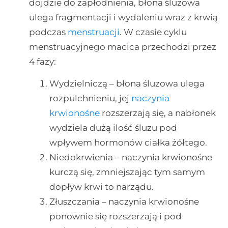
dojdzie do zapłodnienia, błona śluzowa
ulega fragmentacji i wydaleniu wraz z krwią
podczas
menstruacji
. W czasie cyklu
menstruacyjnego macica przechodzi przez
4 fazy:
Wydzielniczą – błona śluzowa ulega
rozpulchnieniu, jej
naczynia
krwionośne
rozszerzają się, a nabłonek
wydziela dużą ilość śluzu pod
wpływem hormonów ciałka żółtego.
Niedokrwienia – naczynia krwionośne
kurczą się, zmniejszając tym samym
dopływ krwi to narządu.
Złuszczania – naczynia krwionośne
ponownie się rozszerzają i pod