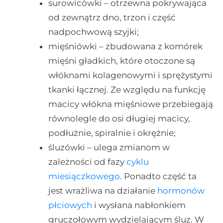
surowicówki – otrzewna pokrywająca
od zewnątrz dno, trzon i część
nadpochwową szyjki;
mięśniówki – zbudowana z komórek
mięśni gładkich, które otoczone są
włóknami kolagenowymi i sprężystymi
tkanki łącznej. Ze względu na funkcję
macicy włókna mięśniowe przebiegają
równolegle do osi długiej macicy,
podłużnie, spiralnie i okrężnie;
śluzówki – ulega zmianom w
zależności od fazy
cyklu
miesiączkowego
. Ponadto część ta
jest wrażliwa na działanie
hormonów
płciowych
i wysłana nabłonkiem
gruczołowym wydzielającym śluz. W