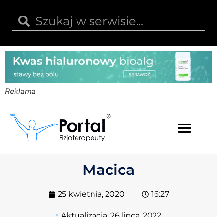
Reklama
Kwas hialuronowy
Opinie i recenzje
Kody rabatowe
Macica
25 kwietnia, 2020
16:27
Aktualizacja:
26 lipca, 2022