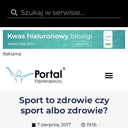
Reklama
Kwas hialuronowy
Opinie i recenzje
Kody rabatowe
Sport to zdrowie czy
sport albo zdrowie?
7 sierpnia, 2017
19:16