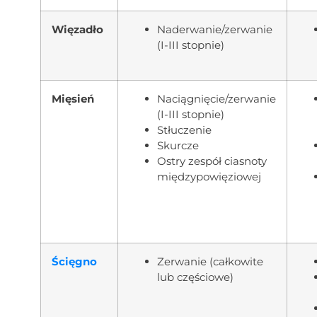
Więzadło
Naderwanie/zerwanie
(I-III stopnie)
Mięsień
Naciągnięcie/zerwanie
(I-III stopnie)
Stłuczenie
Skurcze
Ostry zespół ciasnoty
międzypowięziowej
Ścięgno
Zerwanie (całkowite
lub częściowe)