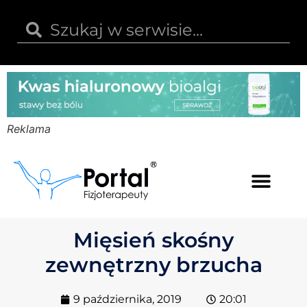
Reklama
Kwas hialuronowy
Opinie i recenzje
Kody rabatowe
Mięsień skośny
zewnętrzny brzucha
9 października, 2019
20:01