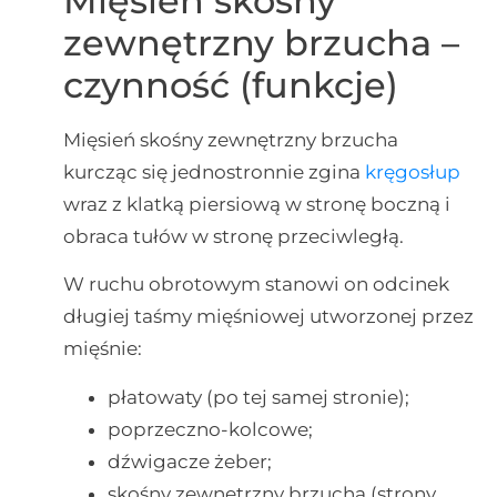
Mięsień skośny
zewnętrzny brzucha –
czynność (funkcje)
Mięsień skośny zewnętrzny brzucha
kurcząc się jednostronnie zgina
kręgosłup
wraz z klatką piersiową w stronę boczną i
obraca tułów w stronę przeciwległą.
W ruchu obrotowym stanowi on odcinek
długiej taśmy mięśniowej utworzonej przez
mięśnie:
płatowaty (po tej samej stronie);
poprzeczno-kolcowe;
dźwigacze żeber;
skośny zewnętrzny brzucha (strony