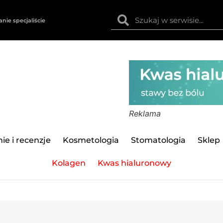
anie specjaliście
Reklama
ie i recenzje
Kosmetologia
Stomatologia
Sklep
Kolagen
Kwas hialuronowy