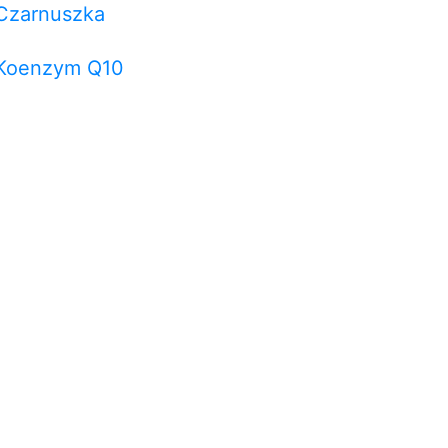
Czarnuszka
Koenzym Q10