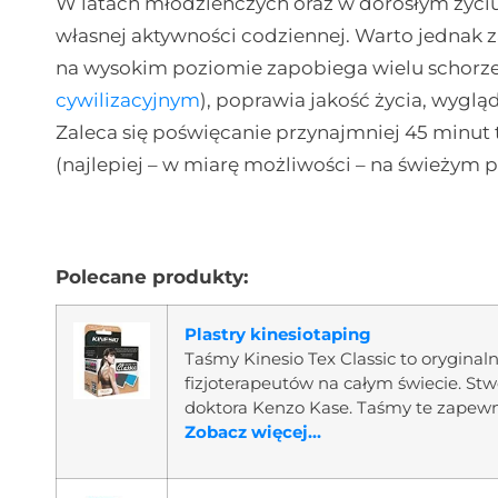
W latach młodzieńczych oraz w dorosłym życi
własnej aktywności codziennej. Warto jednak 
na wysokim poziomie zapobiega wielu schorz
cywilizacyjnym
), poprawia jakość życia, wyglą
Zaleca się poświęcanie przynajmniej 45 minut 
(najlepiej – w miarę możliwości – na świeżym p
Polecane produkty:
Plastry kinesiotaping
Taśmy Kinesio Tex Classic to oryginaln
fizjoterapeutów na całym świecie. Stw
doktora Kenzo Kase. Taśmy te zapewn
Zobacz więcej...