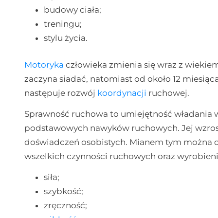
budowy ciała;
treningu;
stylu życia.
Motoryka
człowieka zmienia się wraz z wiekie
zaczyna siadać, natomiast od około 12 miesią
następuje rozwój
koordynacji
ruchowej.
Sprawność ruchowa to umiejętność władania
podstawowych nawyków ruchowych. Jej wzrost 
doświadczeń osobistych. Mianem tym można o
wszelkich czynności ruchowych oraz wyrobieni
siła;
szybkość;
zręczność;