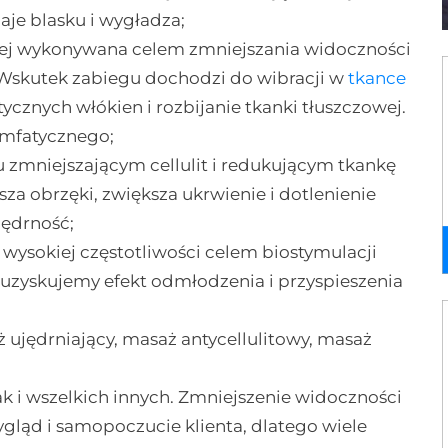
daje blasku i wygładza;
cznej wykonywana celem zmniejszania widoczności
 Wskutek zabiegu dochodzi do wibracji w
tkance
tycznych włókien i rozbijanie tkanki tłuszczowej.
imfatycznego;
u zmniejszającym cellulit i redukującym tkankę
a obrzęki, zwiększa ukrwienie i dotlenienie
jędrność;
 wysokiej częstotliwości celem biostymulacji
o uzyskujemy efekt odmłodzenia i przyspieszenia
 ujędrniający, masaż antycellulitowy, masaż
ak i wszelkich innych. Zmniejszenie widoczności
ygląd i samopoczucie klienta, dlatego wiele