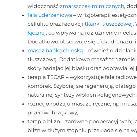
widoczność
zmarszczek mimicznych
, do
fala uderzeniowa
– w fizjoterapii estety
cellulitu oraz redukcji
tkanki tłuszczowej
.
łącznej
, co wpływa na rozluźnienie nieelas
Dodatkowo obserwuje się efekt drenażu l
masaż bańką chińską
– również o działani
tłuszczową. Dodatkowo masaż ten zmniejsz
skóry nadając jej blasku oraz poprawia jej 
terapia TECAR – wykorzystuje fale radiowe
komórek. Szybciej się regenerują, dlateg
naturalnej syntezy włókien kolagenowych;
różnego rodzaju masaże ręczne, np. masaż
przeciwobrzękowy;
terapia blizn – zarówno pooperacyjnych, j
blizn w dużym stopniu przekłada się na w