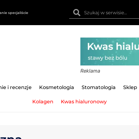
anie specjaliście
Reklama
ie i recenzje
Kosmetologia
Stomatologia
Sklep
Kolagen
Kwas hialuronowy