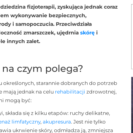
iedzina fizjoterapii, zyskująca jednak coraz
iem wykonywanie bezpiecznych,
dy i samopoczucia. Przeciwdziała
doczność zmarszczek, ujędrnia
skórę
i
le innych zalet.
– na czym polega?
u określonych, starannie dobranych do potrzeb
nie mają jednak na celu
rehabilitacji
zdrowotnej,
ami mogą być:
yi, składa się z kilku etapów: ruchy delikatne,
enaż limfatyczny
,
akupresura
. Jest nie tylko
rawia ukrwienie skóry, odmładza ją, zmniejsza