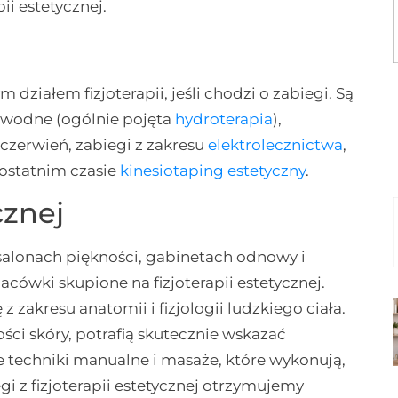
ii estetycznej.
 działem fizjoterapii, jeśli chodzi o zabiegi. Są
i wodne (ogólnie pojęta
hydroterapia
),
czerwień, zabiegi z zakresu
elektrolecznictwa
,
 ostatnim czasie
kinesiotaping estetyczny
.
cznej
 salonach piękności, gabinetach odnowy i
cówki skupione na fizjoterapii estetycznej.
z zakresu anatomii i fizjologii ludzkiego ciała.
ści skóry, potrafią skutecznie wskazać
e techniki manualne i masaże, które wykonują,
i z fizjoterapii estetycznej otrzymujemy