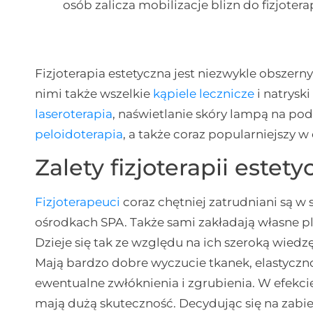
osób zalicza mobilizacje blizn do fizjoterap
Fizjoterapia estetyczna jest niezwykle obszernym
nimi także wszelkie
kąpiele lecznicze
i natrysk
laseroterapia
, naświetlanie skóry lampą na pod
peloidoterapia
, a także coraz popularniejszy w
Zalety fizjoterapii estety
Fizjoterapeuci
coraz chętniej zatrudniani są w
ośrodkach SPA. Także sami zakładają własne pla
Dzieje się tak ze względu na ich szeroką wiedzę 
Mają bardzo dobre wyczucie tkanek, elastyczno
ewentualne zwłóknienia i zgrubienia. W efekci
mają dużą skuteczność. Decydując się na zabieg