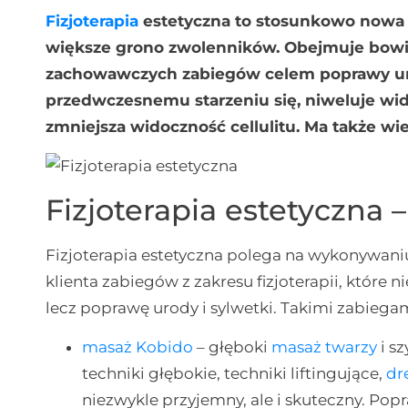
Fizjoterapia
estetyczna to stosunkowo nowa dz
większe grono zwolenników. Obejmuje bow
zachowawczych zabiegów celem poprawy uro
przedwczesnemu starzeniu się, niweluje wi
zmniejsza widoczność cellulitu. Ma także wie
Fizjoterapia estetyczna 
Fizjoterapia estetyczna polega na wykonywani
klienta zabiegów z zakresu fizjoterapii, które 
lecz poprawę urody i sylwetki. Takimi zabieg
masaż Kobido
– głęboki
masaż twarzy
i sz
techniki głębokie, techniki liftingujące,
dr
niezwykle przyjemny, ale i skuteczny. Pop