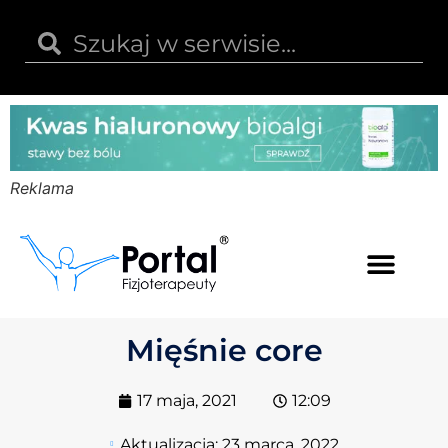
Reklama
Kwas hialuronowy
Opinie i recenzje
Kody rabatowe
Mięśnie core
17 maja, 2021
12:09
Aktualizacja:
23 marca, 2022