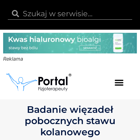
Reklama
Kwas hialuronowy
Opinie i recenzje
Kody rabatowe
Badanie więzadeł
pobocznych stawu
kolanowego