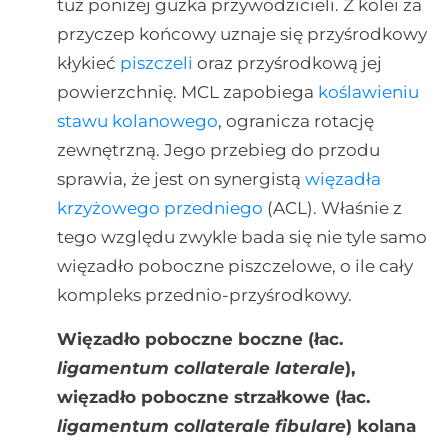
tuż poniżej guzka przywodzicieli. Z kolei za
przyczep końcowy uznaje się przyśrodkowy
kłykieć
piszczeli
oraz przyśrodkową jej
powierzchnię. MCL zapobiega
koślawieniu
stawu kolanowego
, ogranicza rotację
zewnętrzną. Jego przebieg do przodu
sprawia, że jest on synergistą
więzadła
krzyżowego przedniego
(ACL). Właśnie z
tego względu zwykle bada się nie tyle samo
więzadło poboczne piszczelowe, o ile cały
kompleks przednio-przyśrodkowy.
Więzadło poboczne boczne (łac.
ligamentum collaterale laterale
),
więzadło poboczne strzałkowe (łac.
ligamentum collaterale fibulare
) kolana