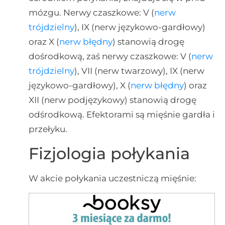
mózgu. Nerwy czaszkowe: V (
nerw
trójdzielny
), IX (nerw językowo-gardłowy)
oraz X (
nerw błędny
) stanowią drogę
dośrodkową, zaś nerwy czaszkowe: V (
nerw
trójdzielny
), VII (nerw twarzowy), IX (nerw
językowo-gardłowy), X (
nerw błędny
) oraz
XII (nerw podjęzykowy) stanowią drogę
odśrodkową. Efektorami są mięśnie gardła i
przełyku.
Fizjologia połykania
W akcie połykania uczestniczą mięśnie: