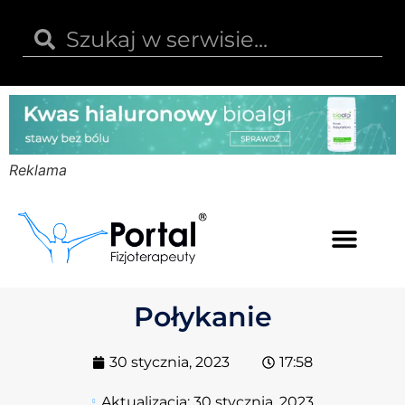
Reklama
Kwas hialuronowy
Opinie i recenzje
Kody rabatowe
Połykanie
30 stycznia, 2023
17:58
Aktualizacja:
30 stycznia, 2023