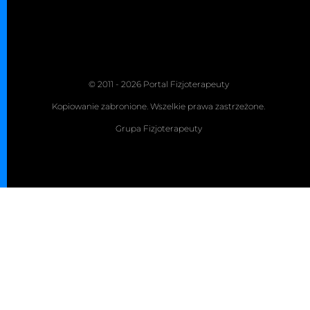
© 2011 - 2026 Portal Fizjoterapeuty
Kopiowanie zabronione. Wszelkie prawa zastrzeżone.
Grupa Fizjoterapeuty