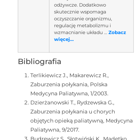
odżywcze. Dodatkowo
skutecznie wspomaga
oczyszczanie organizmu,
regulację metabolizmu i
wzmacnianie układu …
Zobacz
więcej...
Bibliografia
Terlikiewicz J., Makarewicz R.,
Zaburzenia połykania, Polska
Medycyna Paliatywna, 1/2003.
Dzierżanowski T., Rydzewska G.,
Zaburzenia połykania u chorych
objętych opieką paliatywną, Medycyna
Paliatywna, 9/2017.
Budrewicz S., Słotwiński K., Madetko