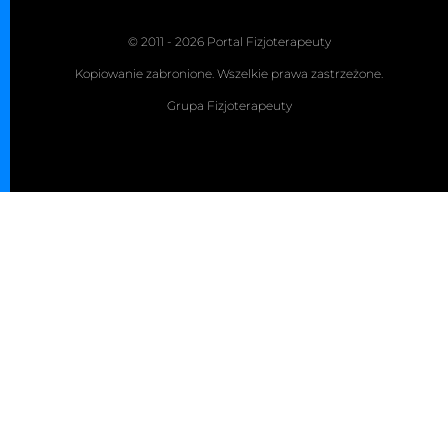
© 2011 - 2026 Portal Fizjoterapeuty
Kopiowanie zabronione. Wszelkie prawa zastrzeżone.
Grupa Fizjoterapeuty