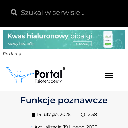
Reklama
Kwas hialuronowy
Opinie i recenzje
Kody rabatowe
Funkcje poznawcze
19 lutego, 2025
12:58
Aktualizacja:
19 lutego, 2025