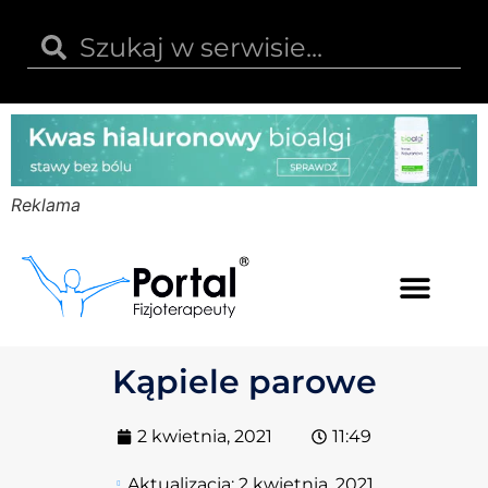
Reklama
Kwas hialuronowy
Opinie i recenzje
Kody rabatowe
Kąpiele parowe
2 kwietnia, 2021
11:49
Aktualizacja:
2 kwietnia, 2021