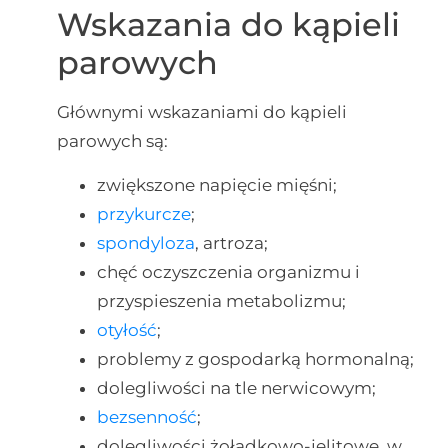
Wskazania do kąpieli
parowych
Głównymi wskazaniami do kąpieli
parowych są:
zwiększone napięcie mięśni;
przykurcze
;
spondyloza
, artroza;
chęć oczyszczenia organizmu i
przyspieszenia metabolizmu;
otyłość
;
problemy z gospodarką hormonalną;
dolegliwości na tle nerwicowym;
bezsenność
;
dolegliwości żołądkowo-jelitowe, w