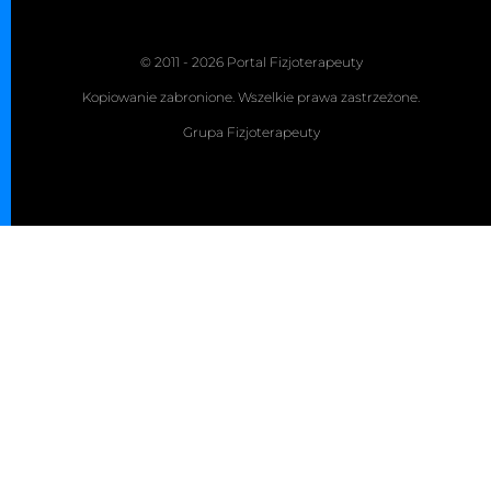
© 2011 - 2026 Portal Fizjoterapeuty
Kopiowanie zabronione. Wszelkie prawa zastrzeżone.
Grupa Fizjoterapeuty