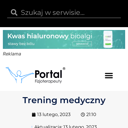
Reklama
Kwas hialuronowy
Opinie i recenzje
Kody rabatowe
Trening medyczny
13 lutego, 2023
21:10
Aktualizacja:
13 lutego, 2023