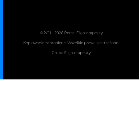
© 2011 - 2026 Portal Fizjoterapeuty
Kopiowanie zabronione. Wszelkie prawa zastrzeżone.
Grupa Fizjoterapeuty