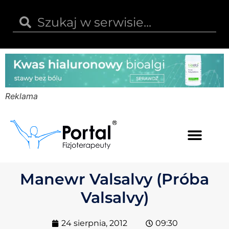
Reklama
Kwas hialuronowy
Opinie i recenzje
Kody rabatowe
Manewr Valsalvy (Próba
Valsalvy)
24 sierpnia, 2012
09:30