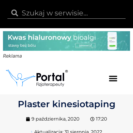
Reklama
Kwas hialuronowy
Opinie i recenzje
Kody rabatowe
Plaster kinesiotaping
9 października, 2020
17:20
Aktualizacja:
31 sierpnia, 2022