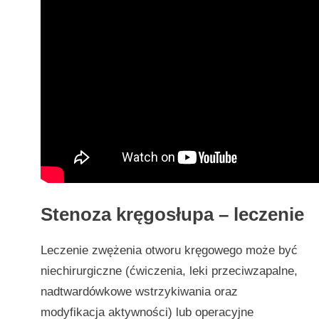
Stenoza kręgosłupa – leczenie
Leczenie zwężenia otworu kręgowego może być
niechirurgiczne (ćwiczenia, leki przeciwzapalne,
nadtwardówkowe wstrzykiwania oraz
modyfikacja aktywności) lub operacyjne