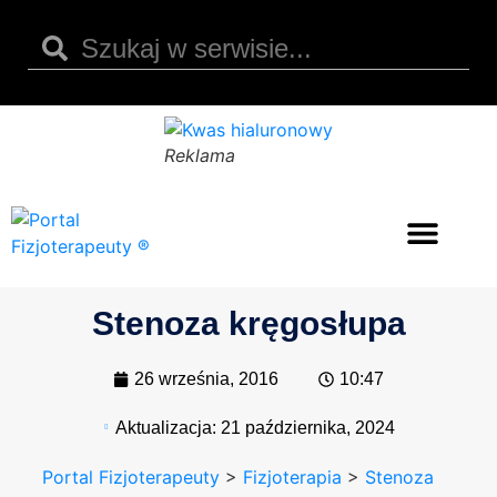
Reklama
Opinie i recenzje
Kody rabatowe
Kwas hialuronowy
Stenoza kręgosłupa
26 września, 2016
10:47
Aktualizacja:
21 października, 2024
Portal Fizjoterapeuty
>
Fizjoterapia
>
Stenoza