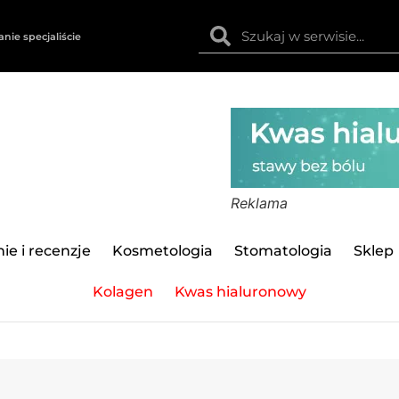
anie specjaliście
Reklama
ie i recenzje
Kosmetologia
Stomatologia
Sklep
Kolagen
Kwas hialuronowy