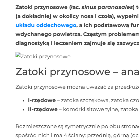
Zatoki przynosowe (łac.
sinus paranasales
) 
(a dokładniej w okolicy nosa i czoła), wypeł
układu oddechowego
, a ich podstawową fun
wdychanego powietrza. Częstym problemem 
diagnostyką i leczeniem zajmuje się zazwycz
Zatoki przynosowe – an
Zatoki przynosowe można uważać za przedłuż
I-rzędowe
– zatoka szczękowa, zatoka czo
II-rzędowe
– komórki sitowe tylne, zatoka
Rozmieszczone są symetrycznie po obu stronac
spośród nich i ma 4 ściany: przednią, górną (