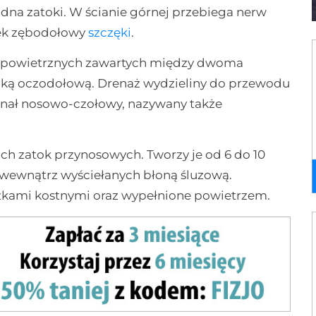
j dna zatoki. W ścianie górnej przebiega nerw
tek zębodołowy
szczęki
.
m powietrznych zawartych między dwoma
aszką oczodołową. Drenaż wydzieliny do przewodu
nał nosowo-czołowy, nazywany także
ich zatok przynosowych. Tworzy je od 6 do 10
d wewnątrz wyściełanych błoną śluzową.
zkami kostnymi oraz wypełnione powietrzem.