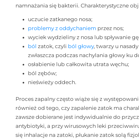
namnażania się bakterii. Charakterystyczne o
uczucie zatkanego nosa;
problemy z oddychaniem
przez nos;
wyciek wydzieliny z nosa lub spływanie gęs
ból
zatok, czyli
ból głowy
, twarzy u nasady
zwłaszcza podczas nachylania głowy ku d
osłabienie lub całkowita utrata węchu;
ból zębów;
nieświeży oddech.
Proces zapalny często wiąże się z występowa
również od tego, czy zapalenie zatok ma charak
zawsze dobierane jest indywidualnie do przyczy
antybiotyki, a przy wirusowych leki przeciww
się inhalacje na zatoki, płukanie zatok solą f