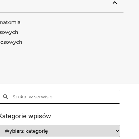
anatomia
osowych
ynosowych
Kategorie wpisów