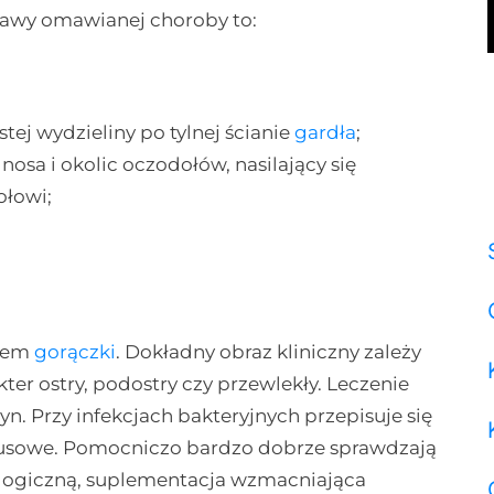
bjawy omawianej choroby to:
tej wydzieliny po tylnej ścianie
gardła
;
 nosa i okolic oczodołów, nasilający się
ołowi;
niem
gorączki
. Dokładny obraz kliniczny zależy
ter ostry, podostry czy przewlekły. Leczenie
n. Przy infekcjach bakteryjnych przepisuje się
irusowe. Pomocniczo bardzo dobrze sprawdzają
izjologiczną, suplementacja wzmacniająca