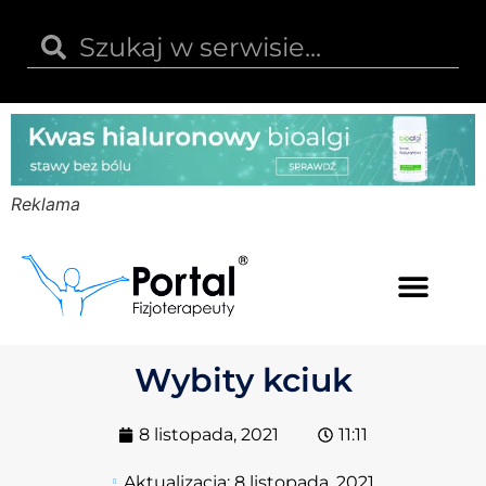
Reklama
Kwas hialuronowy
Opinie i recenzje
Kody rabatowe
Wybity kciuk
8 listopada, 2021
11:11
Aktualizacja:
8 listopada, 2021