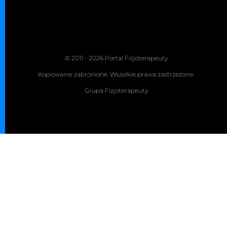
© 2011 - 2026 Portal Fizjoterapeuty
Kopiowanie zabronione. Wszelkie prawa zastrzeżone.
Grupa Fizjoterapeuty