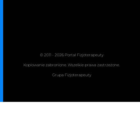
© 2011 - 2026 Portal Fizjoterapeuty
Kopiowanie zabronione. Wszelkie prawa zastrzeżone.
Grupa Fizjoterapeuty