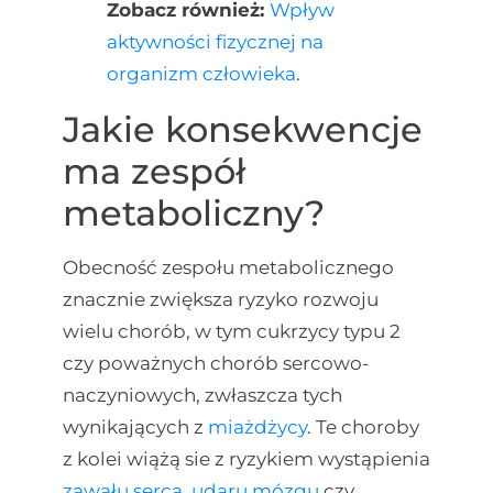
Zobacz również:
Wpływ
aktywności fizycznej na
organizm człowieka
.
Jakie konsekwencje
ma zespół
metaboliczny?
Obecność zespołu metabolicznego
znacznie zwiększa ryzyko rozwoju
wielu chorób, w tym cukrzycy typu 2
czy poważnych chorób sercowo-
naczyniowych, zwłaszcza tych
wynikających z
miażdżycy
. Te choroby
z kolei wiążą sie z ryzykiem wystąpienia
zawału serca
,
udaru mózgu
czy