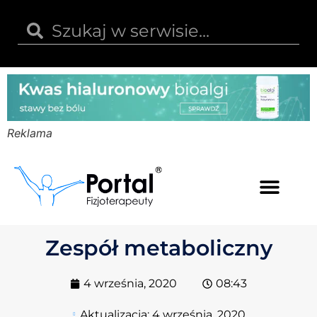
Reklama
Kwas hialuronowy
Opinie i recenzje
Kody rabatowe
Zespół metaboliczny
4 września, 2020
08:43
Aktualizacja:
4 września, 2020