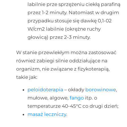
labilnie prze sprzężeniu ciekłą parafiną
przez 1-2 minuty. Natomiast w drugim
przypadku stosuje się dawkę 0,1-02
W/cm2 labilnie (okrężne ruchy
głowicą) przez 2-3 minuty.
W stanie przewlekłym można zastosować
również zabiegi silnie oddziałujące na
organizm, nie związane z fizykoterapią,
takie jak:
peloidoterapia
– okłady
borowinowe
,
mułowe, algowe,
fango
itp. o
temperaturze 40-45°C co drugi dzień;
masaż leczniczy
.