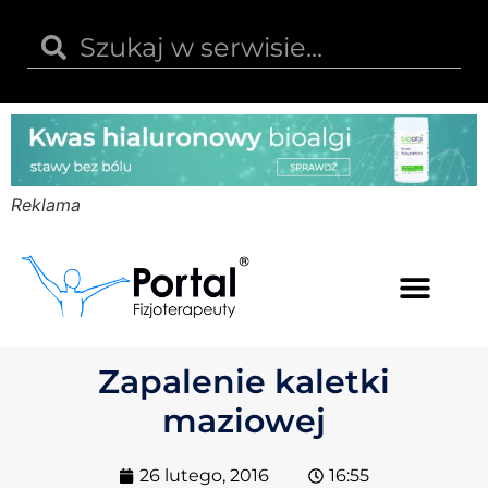
Reklama
Kwas hialuronowy
Opinie i recenzje
Kody rabatowe
Zapalenie kaletki
maziowej
26 lutego, 2016
16:55