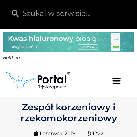
Reklama
Kwas hialuronowy
Opinie i recenzje
Kody rabatowe
Zespół korzeniowy i
rzekomokorzeniowy
1 czerwca, 2019
12:22