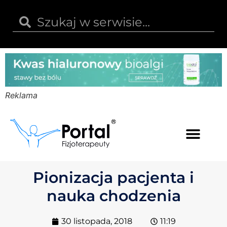
Reklama
Kwas hialuronowy
Opinie i recenzje
Kody rabatowe
Pionizacja pacjenta i
nauka chodzenia
30 listopada, 2018
11:19