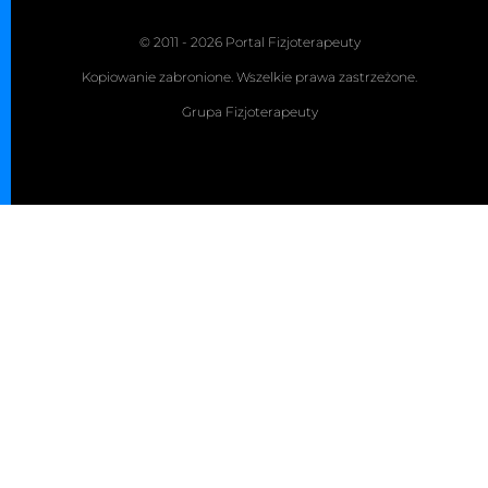
© 2011 - 2026 Portal Fizjoterapeuty
Kopiowanie zabronione. Wszelkie prawa zastrzeżone.
Grupa Fizjoterapeuty