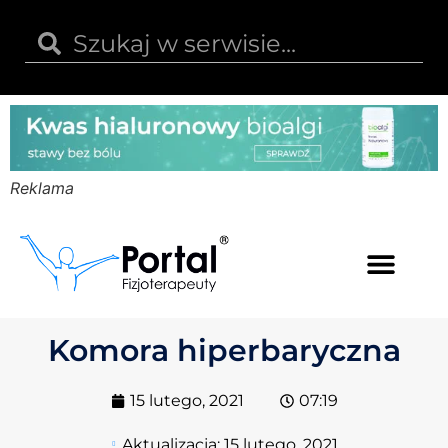
Reklama
Kwas hialuronowy
Opinie i recenzje
Kody rabatowe
Komora hiperbaryczna
15 lutego, 2021
07:19
Aktualizacja:
15 lutego, 2021