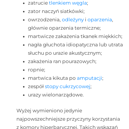
zatrucie
tlenkiem węgla
;
zator naczyń siatkówki;
owrzodzenia,
odleżyny
i
oparzenia
,
głównie oparzenia termiczne;
martwicze zakażenia tkanek miękkich;
nagła głuchota idiopatyczna lub utrata
słuchu po urazie akustycznym;
zakażenia ran pourazowych;
ropnie;
martwica kikuta po
amputacji
;
zespół
stopy cukrzycowej
;
urazy wielonarządowe.
Wyżej wymieniono jedynie
najpowszechniejsze przyczyny korzystania
z komory hiperbarycznej. Takich wskazań