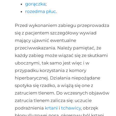
gorączka
;
rozedma płuc
.
Przed wykonaniem zabiegu przeprowadza
się z pacjentem szczegółowy wywiad
mający ujawnić ewentualne
przeciwwskazania. Należy pamiętać, że
każdy zabieg może wiązać się ze skutkami
ubocznymi, tak samo jest więc i w
przypadku korzystania z komory
hiperbarycznej. Działania niepożądane
spotyka się rzadko, a wiążą się one z
zatruciem tlenem. Do wczesnych objawów
zatrucia tlenem zalicza się: uczucie
podrażnienia
krtani
i
tchawicy
, obrzęk
błony śluzowej nosa, okresowy ból krtani.