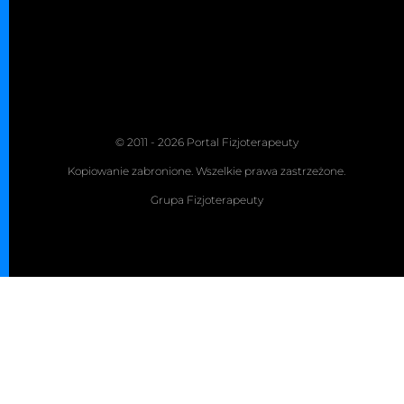
© 2011 - 2026 Portal Fizjoterapeuty
Kopiowanie zabronione. Wszelkie prawa zastrzeżone.
Grupa Fizjoterapeuty