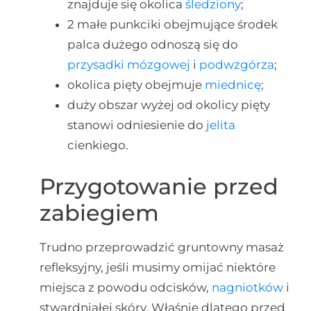
znajduje się okolica
śledziony
;
2 małe punkciki obejmujące środek
palca dużego odnoszą się do
przysadki mózgowej
i
podwzgórza
;
okolica pięty obejmuje
miednicę
;
duży obszar wyżej od okolicy pięty
stanowi odniesienie do
jelita
cienkiego.
Przygotowanie przed
zabiegiem
Trudno przeprowadzić gruntowny masaż
refleksyjny, jeśli musimy omijać niektóre
miejsca z powodu odcisków,
nagniotków
i
stwardniałej skóry. Właśnie dlatego przed