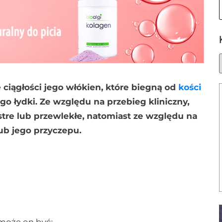
 ciągłości jego włókien, które biegną od
kości
o łydki. Ze względu na przebieg kliniczny,
stre lub przewlekłe, natomiast ze względu na
lub jego przyczepu.
 może on być: