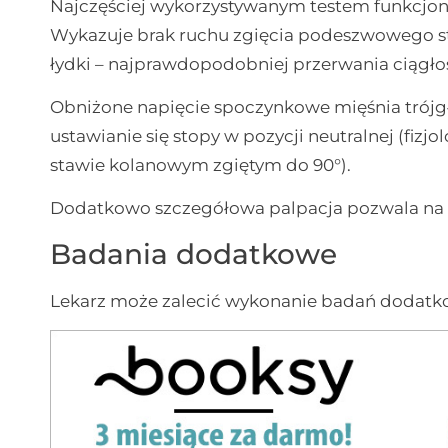
Najczęściej wykorzystywanym testem funkcj
Wykazuje brak ruchu zgięcia podeszwowego st
łydki – najprawdopodobniej przerwania ciągłoś
Obniżone napięcie spoczynkowe mięśnia trójgł
ustawianie się stopy w pozycji neutralnej (fizjo
stawie kolanowym zgiętym do 90°).
Dodatkowo szczegółowa palpacja pozwala na w
Badania dodatkowe
Lekarz może zalecić wykonanie badań dodatkow