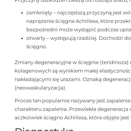
zamknięty – najczęstszą przyczyną jest w
naprężenie ścięgna Achillesa, które prze
bezpośredni może wystąpić podczas upraw
otwarty – występują rzadziej. Dochodzi d
ścięgno.
Zmiany degeneracyjne w ścięgnie (tendinoza) 
kolagenowych są wynikiem małej elastyczności
nakładającymi się urazami. Oznaką degeneracji
(neowaskularyzacja).
Proces ten popularnie nazywany jest zapaleni
charakteru zapalenia. Przewlekła degeneracja
aczkolwiek ścięgno Achillesa, które objęte je