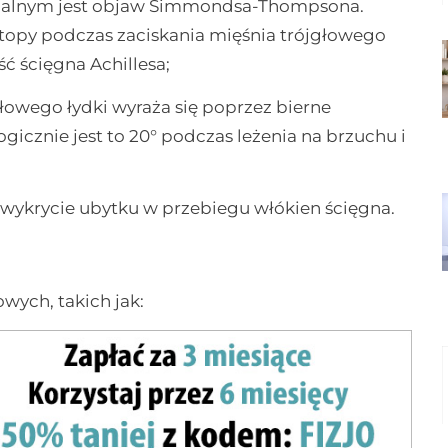
onalnym jest objaw Simmondsa-Thompsona.
opy podczas zaciskania mięśnia trójgłowego
ć ścięgna Achillesa;
owego łydki wyraża się poprzez bierne
logicznie jest to 20° podczas leżenia na brzuchu i
ykrycie ubytku w przebiegu włókien ścięgna.
ych, takich jak: