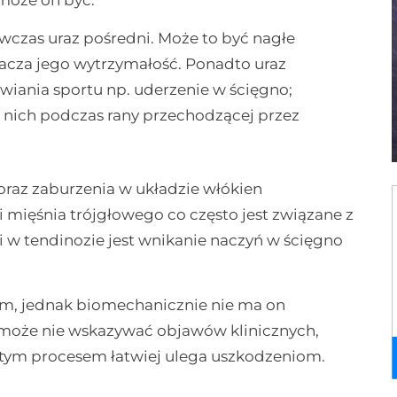
ówczas uraz pośredni. Może to być nagłe
kracza jego wytrzymałość. Ponadto uraz
iania sportu np. uderzenie w ścięgno;
o nich podczas rany przechodzącej przez
oraz zaburzenia w układzie włókien
 mięśnia trójgłowego co często jest związane z
 w tendinozie jest wnikanie naczyń w ścięgno
em, jednak biomechanicznie nie ma on
 może nie wskazywać objawów klinicznych,
st tym procesem łatwiej ulega uszkodzeniom.