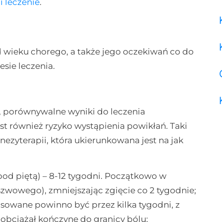
i leczenie
.
d wieku chorego, a także jego oczekiwań co do
sie leczenia.
, porównywalne wyniki do leczenia
st również ryzyko wystąpienia powikłań. Taki
nezyterapii, która ukierunkowana jest na jak
pod piętą) – 8-12 tygodni. Początkowo w
zwowego), zmniejszając zgięcie co 2 tygodnie;
owane powinno być przez kilka tygodni, z
 obciążał kończynę do granicy bólu;