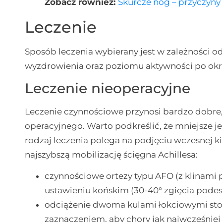
Zobacz również:
Skurcze nóg – przyczyny 
Leczenie
Sposób leczenia wybierany jest w zależności o
wyzdrowienia oraz poziomu aktywności po okre
Leczenie nieoperacyjne
Leczenie czynnościowe przynosi bardzo dobre
operacyjnego. Warto podkreślić, że mniejsze je
rodzaj leczenia polega na podjęciu wczesnej ki
najszybszą mobilizację ścięgna Achillesa:
czynnościowe ortezy typu AFO (z klinami 
ustawieniu końskim (30-40° zgięcia podes
odciążenie dwoma kulami łokciowymi stos
zaznaczeniem, aby chory jak najwcześniej