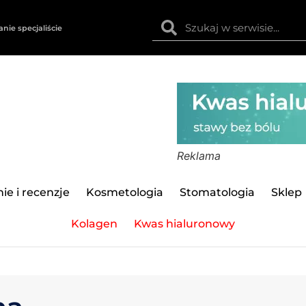
anie specjaliście
Reklama
ie i recenzje
Kosmetologia
Stomatologia
Sklep
Kolagen
Kwas hialuronowy