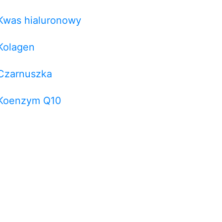
Kwas hialuronowy
Kolagen
Czarnuszka
Koenzym Q10