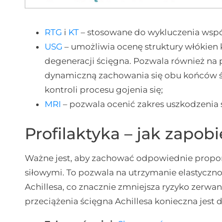
RTG
i
KT
– stosowane do wykluczenia współ
USG
– umożliwia ocenę struktury włókien 
degeneracji ścięgna. Pozwala również na 
dynamiczną zachowania się obu końców ś
kontroli procesu gojenia się;
MRI
– pozwala ocenić zakres uszkodzenia ś
Profilaktyka – jak zapob
Ważne jest, aby zachować odpowiednie propor
siłowymi. To pozwala na utrzymanie elastyczno
Achillesa, co znacznie zmniejsza ryzyko zerw
przeciążenia ścięgna Achillesa konieczna jest 