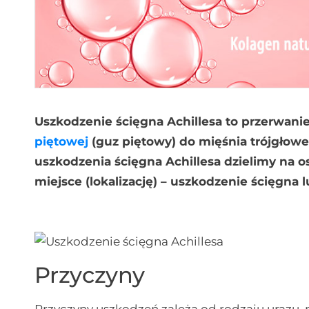
Uszkodzenie ścięgna Achillesa to przerwanie
piętowej
(guz piętowy) do mięśnia trójgłoweg
uszkodzenia ścięgna Achillesa dzielimy na o
miejsce (lokalizację) – uszkodzenie ścięgna 
Przyczyny
Przyczyny uszkodzeń zależą od rodzaju urazu,