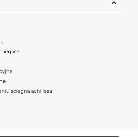
we
pobiegać?
cyjne
jne
aniu ścięgna achillesa