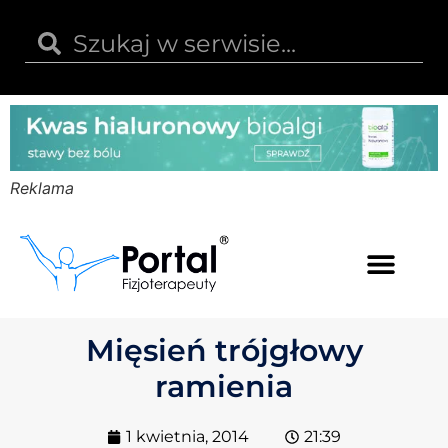
Reklama
Kwas hialuronowy
Opinie i recenzje
Kody rabatowe
Mięsień trójgłowy
ramienia
1 kwietnia, 2014
21:39