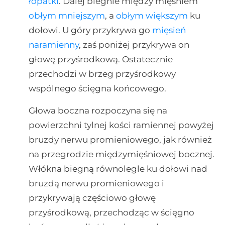
łopatki
. Dalej biegnie między mięśniem
obłym mniejszym
, a
obłym większym
ku
dołowi. U góry przykrywa go
mięsień
naramienny
, zaś poniżej przykrywa on
głowę przyśrodkową. Ostatecznie
przechodzi w brzeg przyśrodkowy
wspólnego ścięgna końcowego.
Głowa boczna rozpoczyna się na
powierzchni tylnej kości ramiennej powyżej
bruzdy nerwu promieniowego, jak również
na przegrodzie międzymięśniowej bocznej.
Włókna biegną równolegle ku dołowi nad
bruzdą nerwu promieniowego i
przykrywają częściowo głowę
przyśrodkową, przechodząc w ścięgno