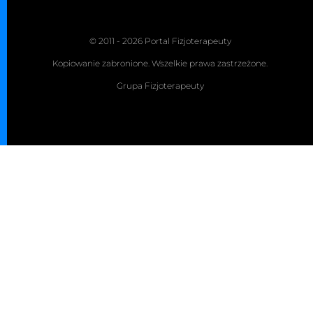
© 2011 - 2026 Portal Fizjoterapeuty
Kopiowanie zabronione. Wszelkie prawa zastrzeżone.
Grupa Fizjoterapeuty