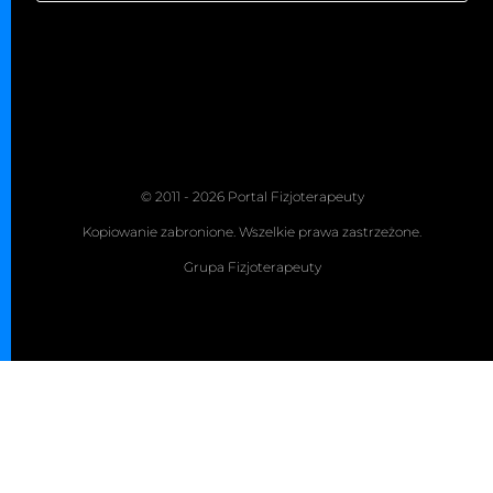
© 2011 - 2026 Portal Fizjoterapeuty
Kopiowanie zabronione. Wszelkie prawa zastrzeżone.
Grupa Fizjoterapeuty