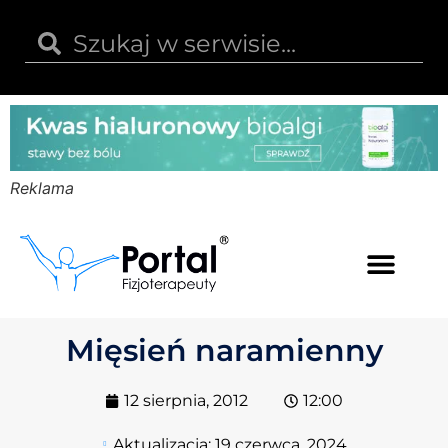
Reklama
Kwas hialuronowy
Opinie i recenzje
Kody rabatowe
Mięsień naramienny
12 sierpnia, 2012
12:00
Aktualizacja:
19 czerwca, 2024