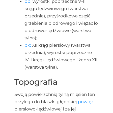
pp
: wyrostki poprzeczne V-II
kręgu lędźwiowego (warstwa
przednia), przyśrodkowa część
grzebienia biodrowego i więzadło
biodrowo-lędźwiowe (warstwa
tylna);
pk:
XII krąg piersiowy (warstwa
przednia), wyrostki poprzeczne
IV-I kręgu lędźwiowego i żebro XII
(warstwa tylna).
Topografia
Swoją powierzchnią tylną mięsień ten
przylega do blaszki głębokiej
powięzi
piersiowo-lędźwiowej i za jej