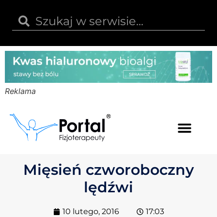
Reklama
Kwas hialuronowy
Opinie i recenzje
Kody rabatowe
Mięsień czworoboczny
lędźwi
10 lutego, 2016
17:03