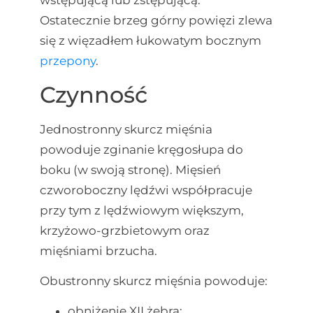
wstępującą lub zstępującą.
Ostatecznie brzeg górny powięzi zlewa
się z więzadłem łukowatym bocznym
przepony
.
Czynność
Jednostronny skurcz mięśnia
powoduje zginanie kręgosłupa do
boku (w swoją stronę). Mięsień
czworoboczny lędźwi współpracuje
przy tym z lędźwiowym większym,
krzyżowo-grzbietowym oraz
mięśniami brzucha.
Obustronny skurcz mięśnia powoduje:
obniżenie XII żebra;