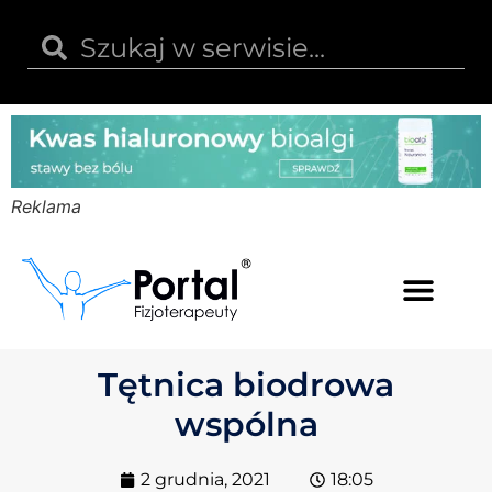
Reklama
Kwas hialuronowy
Opinie i recenzje
Kody rabatowe
Tętnica biodrowa
wspólna
2 grudnia, 2021
18:05