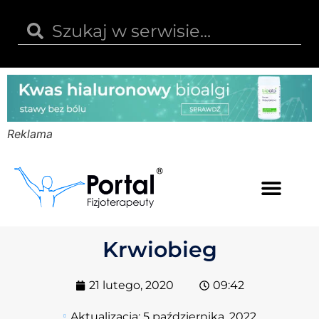
Reklama
Kwas hialuronowy
Opinie i recenzje
Kody rabatowe
Krwiobieg
21 lutego, 2020
09:42
Aktualizacja:
5 października, 2022