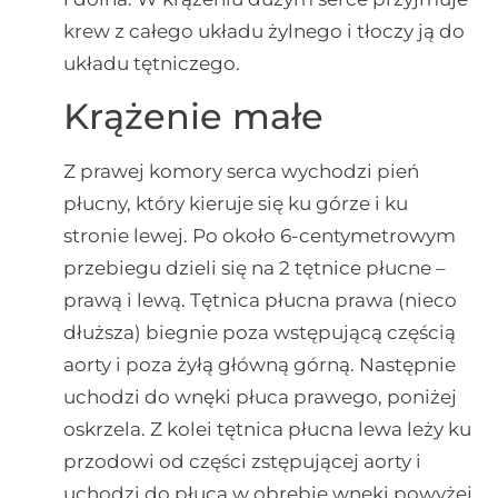
krew z całego układu żylnego i tłoczy ją do
układu tętniczego.
Krążenie małe
Z prawej komory serca wychodzi pień
płucny, który kieruje się ku górze i ku
stronie lewej. Po około 6-centymetrowym
przebiegu dzieli się na 2 tętnice płucne –
prawą i lewą. Tętnica płucna prawa (nieco
dłuższa) biegnie poza wstępującą częścią
aorty i poza żyłą główną górną. Następnie
uchodzi do wnęki płuca prawego, poniżej
oskrzela. Z kolei tętnica płucna lewa leży ku
przodowi od części zstępującej aorty i
uchodzi do płuca w obrębie wnęki powyżej