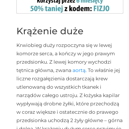
Krążenie duże
Krwiobieg duży rozpoczyna się w lewej
komorze serca, a kończy w jego prawym
przedsionku. Z lewej komory wychodzi
tętnica główna, zwana
aortą
. To właśnie jej
liczne rozgałęzienia dostarczają krew
utlenowaną do wszystkich tkanek i
narządów całego ustroju. Z łożyska kapilar
wypływają drobne żyłki, które przechodzą
w coraz większe i ostatecznie do prawego
przedsionka uchodzą 2 żyły główne – górna
i dolna. W krążeniu dużym serce przyjmuje