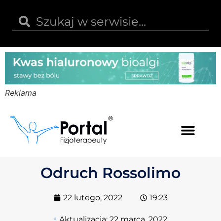
Reklama
Kwas hialuronowy
Opinie i recenzje
Kody rabatowe
Odruch Rossolimo
22 lutego, 2022
19:23
Aktualizacja:
22 marca, 2022