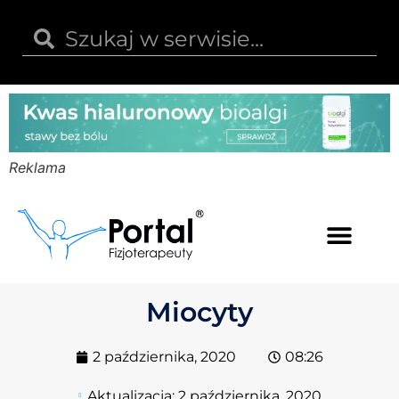
Reklama
Kwas hialuronowy
Opinie i recenzje
Kody rabatowe
Miocyty
2 października, 2020
08:26
Aktualizacja:
2 października, 2020