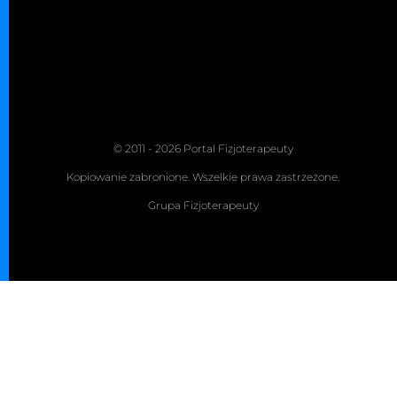
© 2011 - 2026 Portal Fizjoterapeuty
Kopiowanie zabronione. Wszelkie prawa zastrzeżone.
Grupa Fizjoterapeuty