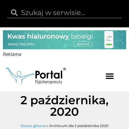
Reklama
Kwas hialuronowy
Opinie i recenzje
Kody rabatowe
2 października,
2020
Strona główna
»
Archiwum dla 2 października 2020