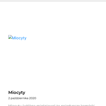
Miocyty
2 października 2020
Miocyty (włókna mięśniowe) to pojedyncze komórki