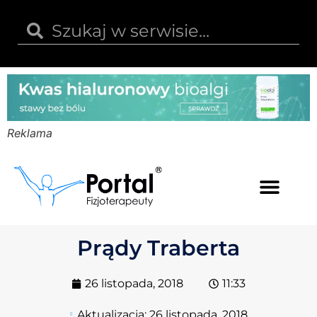
Reklama
Kwas hialuronowy
Opinie i recenzje
Kody rabatowe
Prądy Traberta
26 listopada, 2018
11:33
Aktualizacja:
26 listopada, 2018