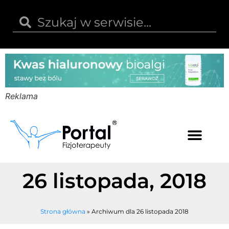
Reklama
Kwas hialuronowy
Opinie i recenzje
Kody rabatowe
26 listopada, 2018
Strona główna
»
Archiwum dla 26 listopada 2018